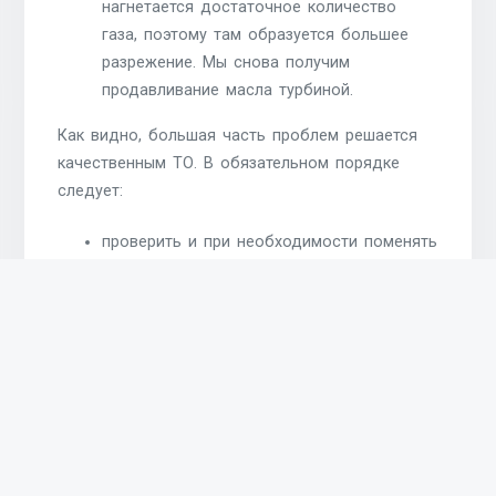
нагнетается достаточное количество
газа, поэтому там образуется большее
разрежение. Мы снова получим
продавливание масла турбиной.
Как видно, большая часть проблем решается
качественным ТО. В обязательном порядке
следует:
проверить и при необходимости поменять
воздушный фильтр;
промыть все патрубки и впускной
коллектор;
проверить, герметично ли установлены
крышка фильтра и коробка.
Сам подшипник также может стать причиной
продавливания масла, если он уже износился.
Люфт открывает больше путей для протечек. В