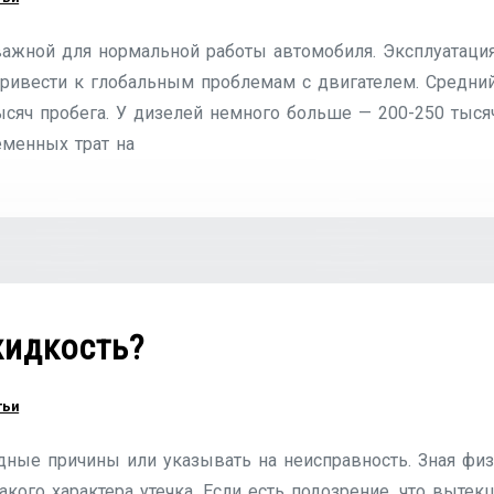
 важной для нормальной работы автомобиля. Эксплуатац
привести к глобальным проблемам с двигателем. Средни
ысяч пробега. У дизелей немного больше — 200-250 тысяч
менных трат на
жидкость?
тьи
дные причины или указывать на неисправность. Зная физ
кого характера утечка. Если есть подозрение, что вытек