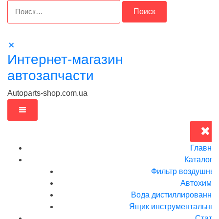
Перейти
Найти:
к
содержимому
Интернет-магазин
автозапчасти
Autoparts-shop.com.ua
Главна
Каталог
Фильтр воздушны
Автохими
Вода дистиллированна
Ящик инструментальныи
Стать