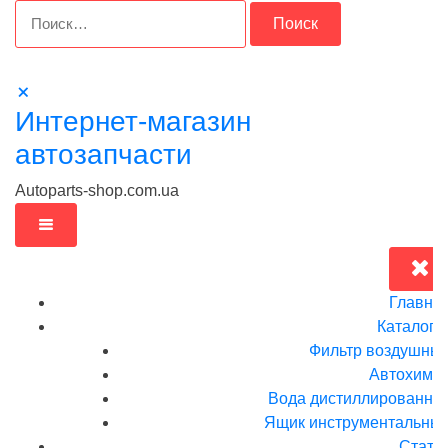
Перейти
Найти:
к
содержимому
Интернет-магазин
автозапчасти
Autoparts-shop.com.ua
Главна
Каталог
Фильтр воздушны
Автохими
Вода дистиллированна
Ящик инструментальныи
Стать