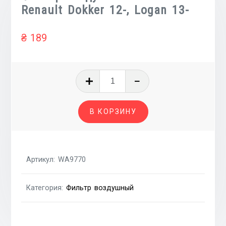
Renault Dokker 12-, Logan 13-
₴
189
Количество
товара
Фильтр
В КОРЗИНУ
воздушный
1.5
dCi
Renault
Артикул:
WA9770
Dokker
12-,
Категория:
Фильтр воздушный
Logan
13-