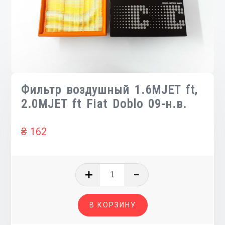
Фильтр воздушный 1.6MJET ft,
2.0MJET ft Fiat Doblo 09-н.в.
₴
162
Количество
товара
Фильтр
В КОРЗИНУ
воздушный
1.6MJET