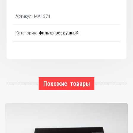
ft,
2.0MJET
Артикул:
MA1374
ft
Fiat
Категория:
Фильтр воздушный
Doblo
09-
н.в.
Похожие товары