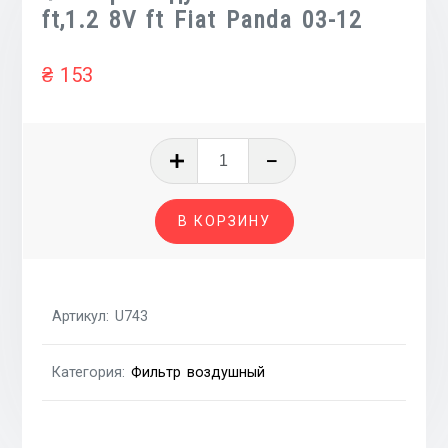
ft,1.2 8V ft Fiat Panda 03-12
₴
153
Количество
товара
Фильтр
В КОРЗИНУ
воздушный
1.1
8V
ft,1.2
Артикул:
U743
8V
ft
Категория:
Фильтр воздушный
Fiat
Panda
03-