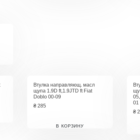
t
Втулка направляющ. масл
Вт
щупа 1.9D ft,1.9JTD ft Fiat
щу
Doblo 00-09
05
01
₴
285
₴
2
В КОРЗИНУ