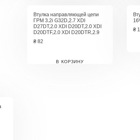
Втулка направляющей цепи
Вт
ГРМ 3.2i G32D,2.7 XDI
16
D27DT,2.0 XDI D20DT,2.0 XDI
₴
1
D20DTF,2.0 XDI D20DTR,2.9
₴
82
В КОРЗИНУ
а