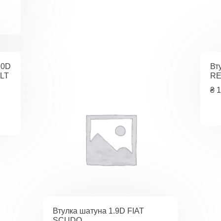
.0D
Вт
 LT
RE
₴
1
Втулка шатуна 1.9D FIAT
SCUDO