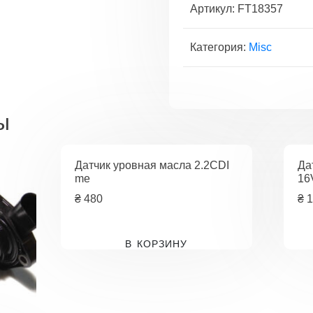
ГРМ
Артикул:
FT18357
Fiat
Ducato
Категория:
Misc
02-
06,
Ducato
94-
ы
02
Датчик уровная масла 2.2CDI
Да
me
16
₴
480
₴
1
В КОРЗИНУ