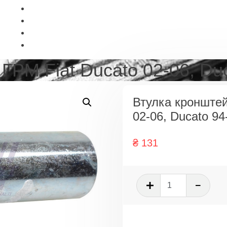
ГРМ Fiat Ducato 02-06, Du
Втулка кронштей
02-06, Ducato 94
₴
131
Количеств
товара
Втулка
кронштейн