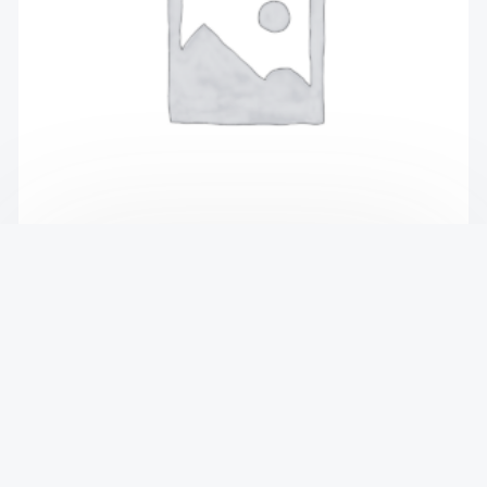
Акция Установка холодильная автомат 380 B
MERCEDES SPRINTER 901-905 95-06
ОЕ:M15TE
₴
4,710
В КОРЗИНУ