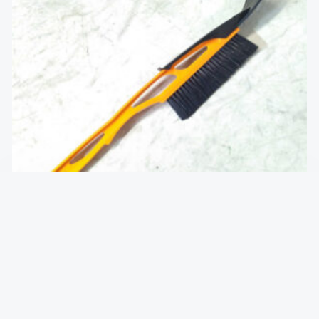
Щетка-скребок
₴
127
В КОРЗИНУ