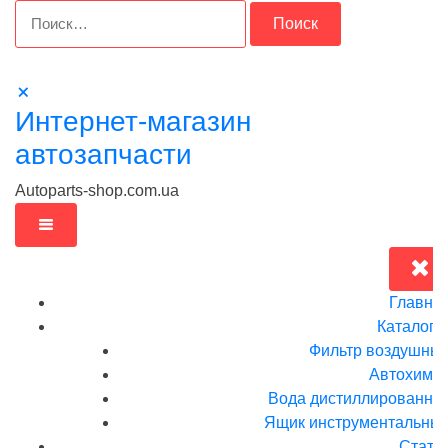
Перейти
Найти:
к
содержимому
Интернет-магазин
автозапчасти
Autoparts-shop.com.ua
Главна
Каталог
Фильтр воздушны
Автохими
Вода дистиллированна
Ящик инструментальныи
Стать