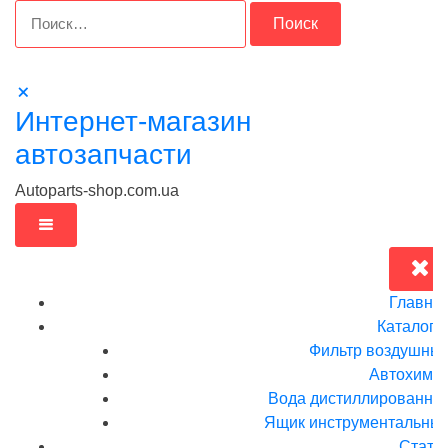
Перейти
Найти:
к
содержимому
Интернет-магазин
автозапчасти
Autoparts-shop.com.ua
Главна
Каталог
Фильтр воздушны
Автохими
Вода дистиллированна
Ящик инструментальныи
Стать