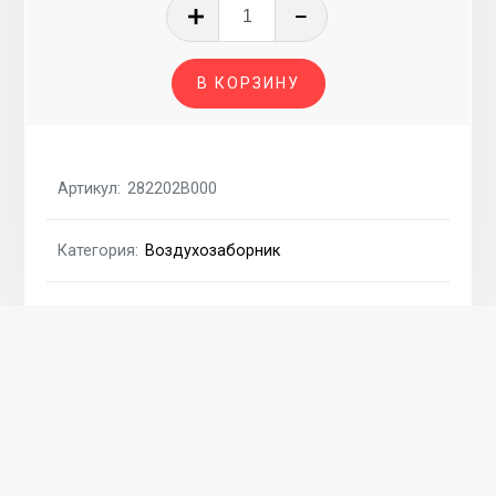
Количество
товара
Воздухозаборник
В КОРЗИНУ
2.2CRDI
hy,
kia
Артикул:
282202B000
Категория:
Воздухозаборник
Похожие товары