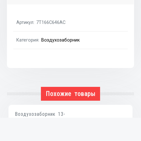
1.8DI
fo,1.8TDCI
fo
Артикул:
7T166C646AC
Категория:
Воздухозаборник
Похожие товары
Воздухозаборник 13-
₴
1,910