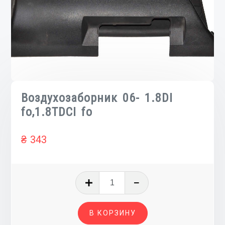
Воздухозаборник 06- 1.8DI
fo,1.8TDCI fo
₴
343
Количество
товара
Воздухозаборник
В КОРЗИНУ
06-