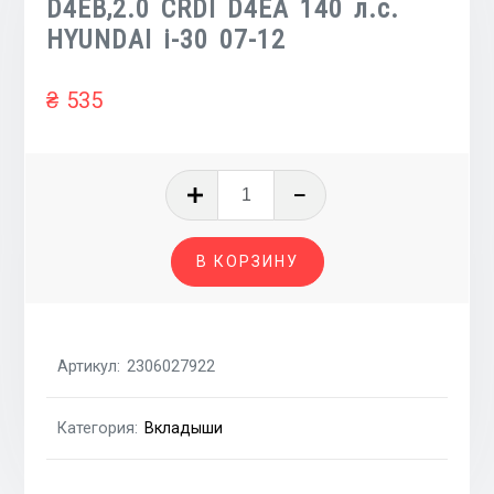
D4EB,2.0 CRDI D4EA 140 л.с.
HYUNDAI i-30 07-12
₴
535
Количество
товара
Вкладыши
В КОРЗИНУ
шатунные
STD-
C
Non
Артикул:
2306027922
color
на
Категория:
Вкладыши
1
шейку
2.2