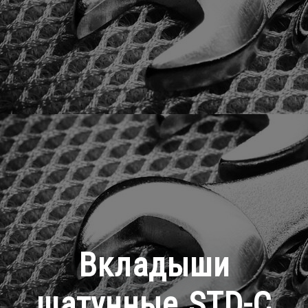
Вкладыши
шатунные STD-C