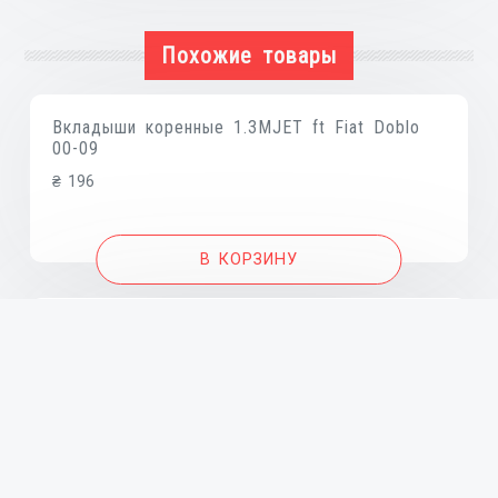
01
Похожие товары
Вкладыши коренные 1.3MJET ft Fiat Doblo
00-09
₴
196
В КОРЗИНУ
Вкладыши коренные 1.9JTD ft Fiat Doblo 00-
09
₴
486
В КОРЗИНУ