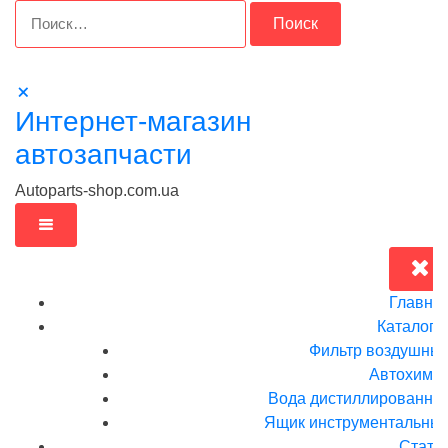
Перейти
Найти:
к
содержимому
Интернет-магазин
автозапчасти
Autoparts-shop.com.ua
Главна
Каталог
Фильтр воздушны
Автохими
Вода дистиллированна
Ящик инструментальныи
Стать