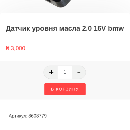
Датчик уровня масла 2.0 16V bmw
₴
3,000
Количество
товара
Датчик
В КОРЗИНУ
уровня
масла
2.0
16V
Артикул:
8608779
bmw