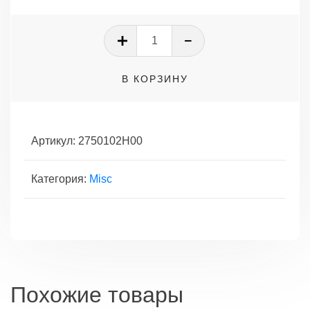
Количество
товара
Провода
В КОРЗИНУ
высокого
напряжения
комплект
1.1
Артикул:
2750102H00
12V
kia
Категория:
Misc
Похожие товары