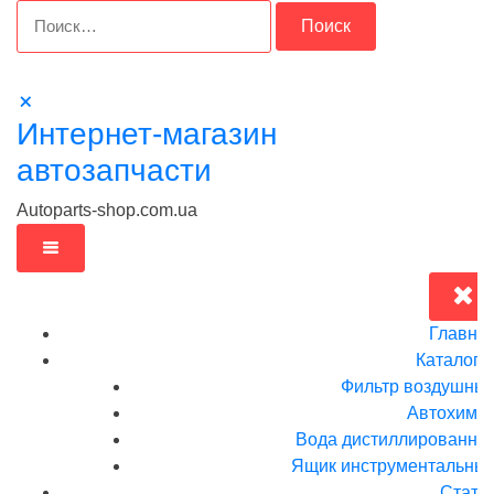
Перейти
Найти:
к
содержимому
Интернет-магазин
автозапчасти
Autoparts-shop.com.ua
Главна
Каталог
Фильтр воздушны
Автохими
Вода дистиллированна
Ящик инструментальныи
Стать