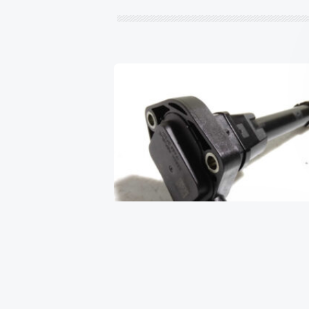
Датчик уровня масла 2.0 16V
bmw B47D20B