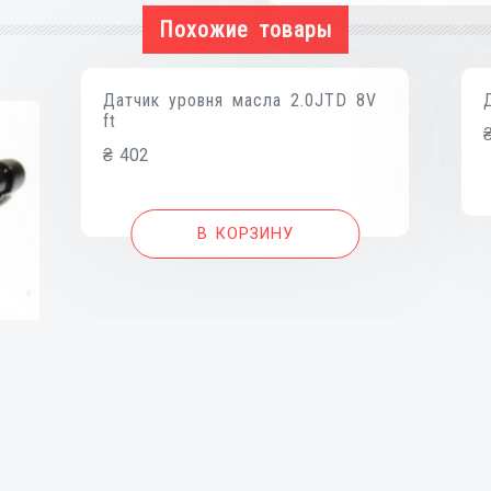
pe
Похожие товары
CITROEN
BERLINGO
96-
Датчик уровня масла 2.0JTD 8V
ft
08,
PEUGEOT
₴
402
PARTNER
96-
В КОРЗИНУ
08