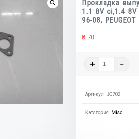
Прокладка выпу
1.1 8V ci,1.4 8
96-08, PEUGEOT
₴
70
Количеств
товара
Прокладк
выпускног
Артикул:
JC702
коллектор
1.1
Категория:
Misc
8V
ci,1.4
8V