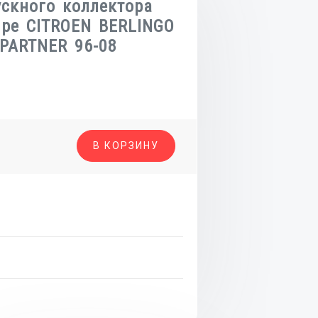
скного коллектора
V pe CITROEN BERLINGO
 PARTNER 96-08
о
В КОРЗИНУ
а
о
а