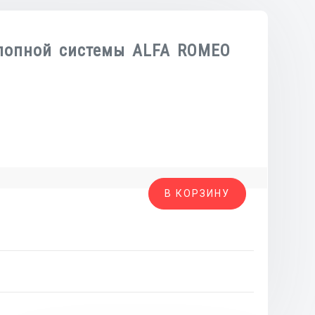
лопной системы ALFA ROMEO
во
В КОРЗИНУ
а
й