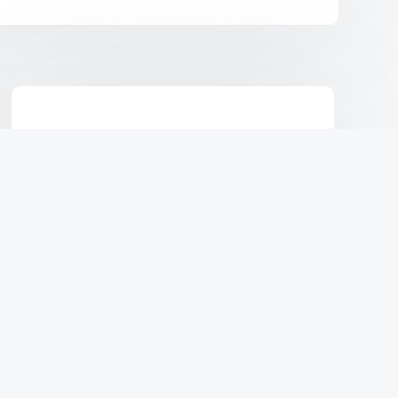
Датчик уровня масла 2.0CDI Z20D1
Chevrolet Orlando 10-
₴
955
В КОРЗИНУ