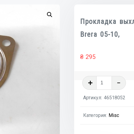
Прокладка вых
Brera 05-10,
₴
295
Количест
товара
Прокладк
Артикул:
46518052
выхлопно
системы
Категория:
Misc
ALFA
ROMEO