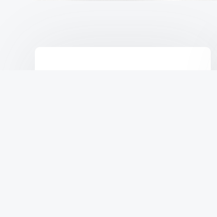
Датчик уровня масла 1.7CDTI 16V op
Z17DTH
₴
1,000
В КОРЗИНУ