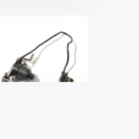
Датчик уровня масла 2.0 CDTI
B20DTH
₴
805