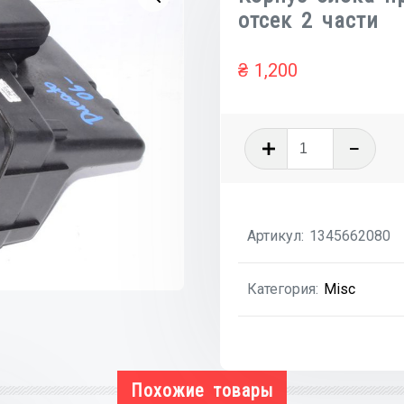
отсек 2 части
₴
1,200
Количеств
товара
Корпус
блока
Артикул:
1345662080
предохран
мот
Категория:
Misc
отсек
2
части
Похожие товары