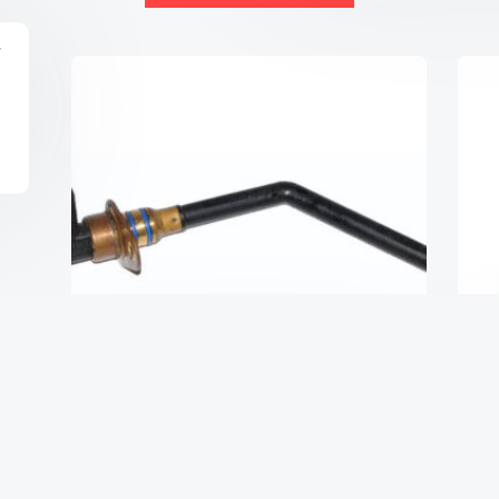
V
Датчик уровня масла 1.6 16V ns
₴
1,480