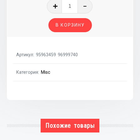
Количество
товара
Корпус
В КОРЗИНУ
блока
предохранителей
мот
отсек
Артикул:
95963459 96999740
2
части
Категория:
Misc
Похожие товары