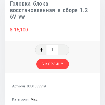
Головка блока
восстановленная в сборе 1.2
6V vw
₴
15,100
Количество
товара
Головка
В КОРЗИНУ
блока
восстановленная
в
сборе
Артикул:
03D103351A
1.2
6V
Категория:
Misc
vw