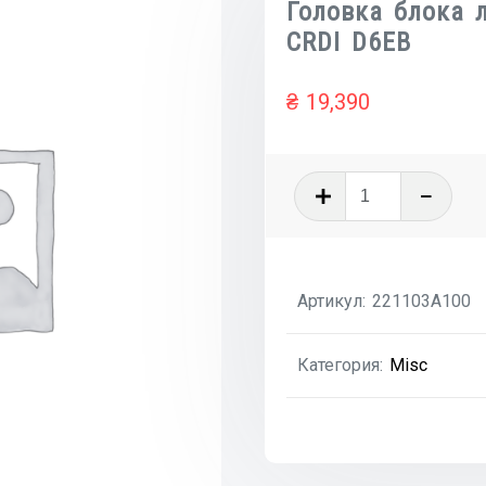
Головка блока л
CRDI D6EB
₴
19,390
Количеств
товара
Головка
блока
Артикул:
221103A100
левая
голая
Категория:
Misc
3.0
V6
CRDI
D6EB