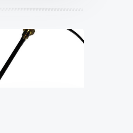
Датчик уровня масла 2.0JTD 8V
t