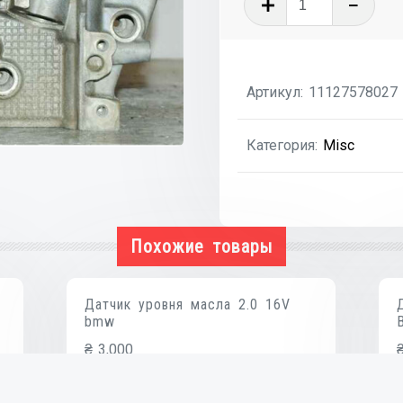
товара
Головка
блока
Артикул:
11127578027
голая
2.0
Категория:
Misc
16V
bmw
N46B20B
110
Похожие товары
кВт
Датчик уровня масла 2.0 16V
bmw
₴
3,000