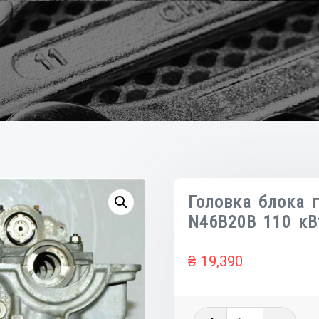
Головка блока 
N46B20B 110 кВ
₴
19,390
Количеств