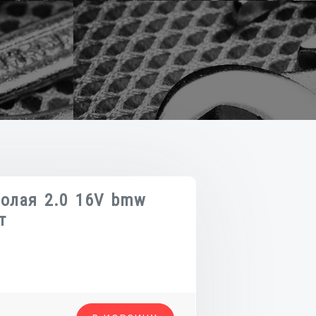
голая 2.0 16V bmw
т
о