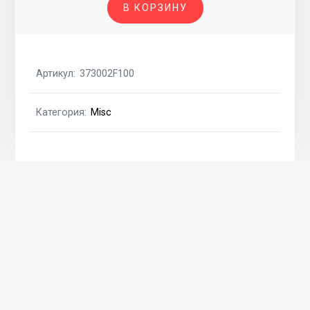
В КОРЗИНУ
БУ
/150A,
6PV/
Артикул:
373002F100
Категория:
Misc
Похожие товары
Датчик уровня масла 2.0 16V T-GDI me