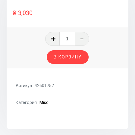
₴
3,030
Количество
товара
Генератор
В КОРЗИНУ
БУ
/130A,
5PV/
Артикул:
42601752
Категория:
Misc