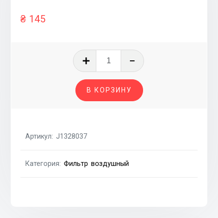
₴
145
Количество
товара
Фильтр
В КОРЗИНУ
воздушный
Fiat
Sedici
1.6
Артикул:
J1328037
16v,
SUZUKI
Категория:
Фильтр воздушный
SX-
4
06-
14
1.6