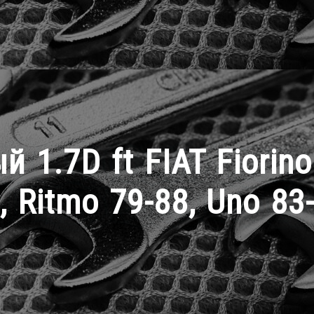
1.7D ft FIAT Fiorino
, Ritmo 79-88, Uno 83