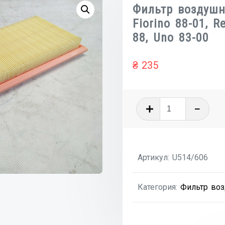
Фильтр воздушн
Fiorino 88-01, R
88, Uno 83-00
₴
235
Количеств
товара
Фильтр
воздушны
Артикул:
U514/606
1.7D
ft
Категория:
Фильтр воз
FIAT
Fiorino
88-