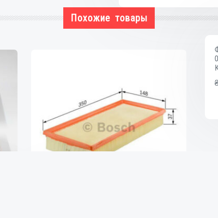
01,
Похожие товары
Regata
83-
90,
Ritmo
79-
88,
Uno
83-
00
Фильтр воздушный 1.7D ft Fiat
Fiorino 88-0, Tipo 88-95