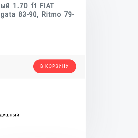
ый 1.7D ft FIAT
egata 83-90, Ritmo 79-
о
В КОРЗИНУ
й
душный