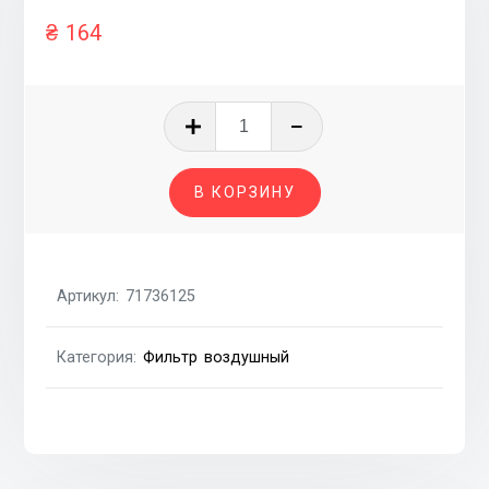
₴
164
Количество
товара
Фильтр
В КОРЗИНУ
воздушный
Fiat
Punto
I
Артикул:
71736125
93-
99,
Категория:
Фильтр воздушный
Lancia
Y
96-
03