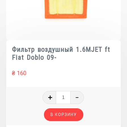
Фильтр воздушный 1.6MJET ft
Fiat Doblo 09-
₴
160
Количество
товара
Фильтр
В КОРЗИНУ
воздушный
1.6MJET