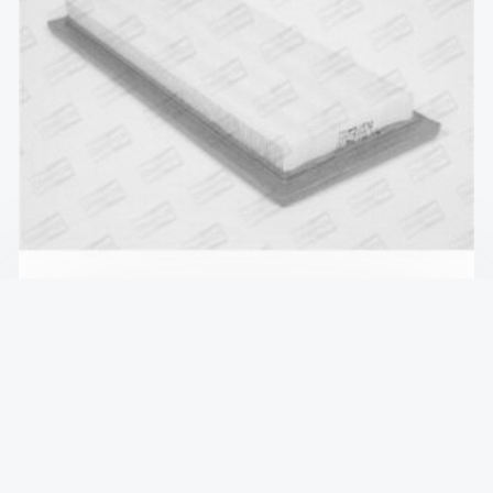
Фильтр воздушный Fiat Fiorino 88-01, Regata
83-90, Tipo 88-95
₴
167
В КОРЗИНУ