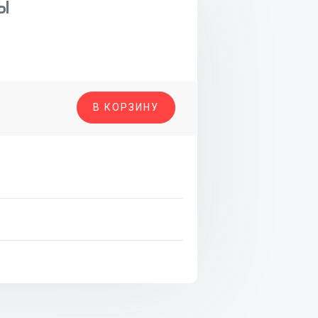
Ы
о
В КОРЗИНУ