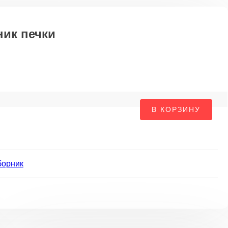
ик печки
во
В КОРЗИНУ
аборник
борник