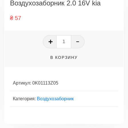
Воздухозаборник 2.0 16V kia
₴
57
Количество
товара
Воздухозаборник
В КОРЗИНУ
2.0
16V
kia
Артикул:
0K01113Z05
Категория:
Воздухозаборник