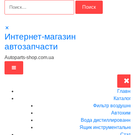
Перейти
Найти:
к
содержимому
Интернет-магазин
автозапчасти
Autoparts-shop.com.ua
Главна
Каталог
Фильтр воздушны
Автохими
Вода дистиллированна
Ящик инструментальныи
Стать