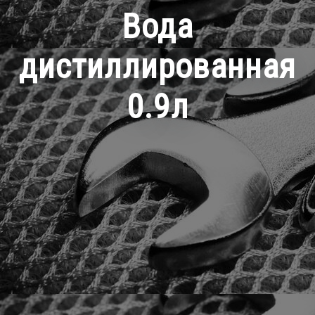
Вода
дистиллированная
0.9л