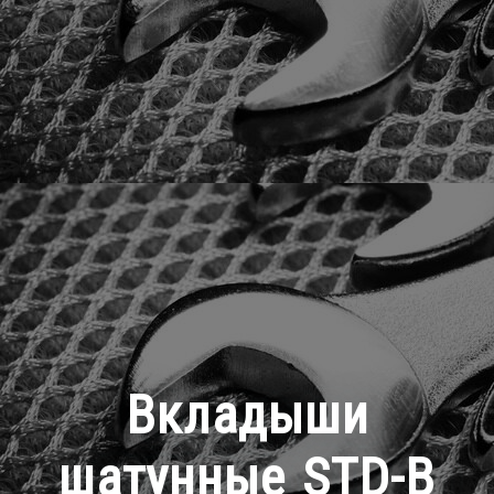
Вкладыши
шатунные STD-B