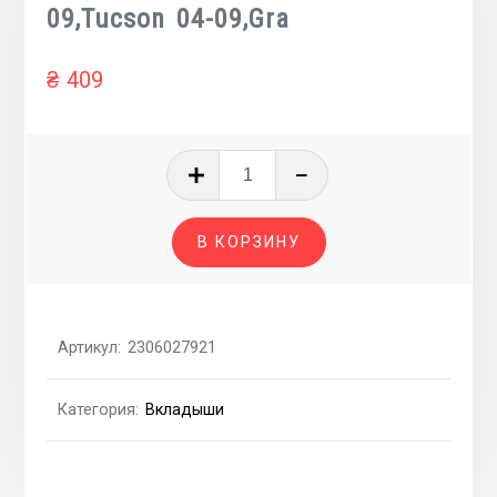
09,Tucson 04-09,Gra
₴
409
Количество
товара
Вкладыши
В КОРЗИНУ
шатунные
STD-
B
Black
Артикул:
2306027921
на
1
Категория:
Вкладыши
шейку
2.2
D4EB
HYUNDAI