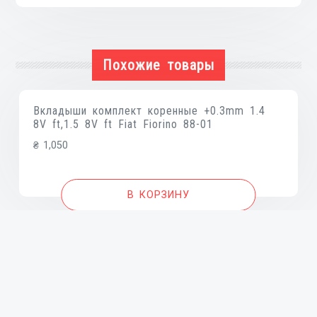
i-
30
07-
Похожие товары
12,Santa
Fe
06-
Вкладыши комплект коренные +0.3mm 1.4
09,Tucson
8V ft,1.5 8V ft Fiat Fiorino 88-01
04-
₴
1,050
09,Gra
В КОРЗИНУ