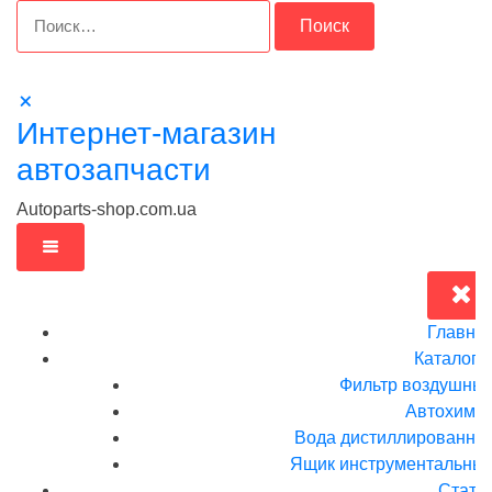
Перейти
Найти:
к
содержимому
Интернет-магазин
автозапчасти
Autoparts-shop.com.ua
Главна
Каталог
Фильтр воздушны
Автохими
Вода дистиллированна
Ящик инструментальныи
Стать