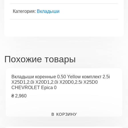
шейку
Категория:
Вкладыши
2.7
XDI
D27DT,2.0
XDI
D20DT,2.0
XDI
D20DTF
Похожие товары
Вкладыши коренные 0.50 Yellow комплект 2.5i
X25D1,2.0i X20D1,2.0i X20D0,2.5i X25D0
CHEVROLET Epica 0
₴
2,960
В КОРЗИНУ