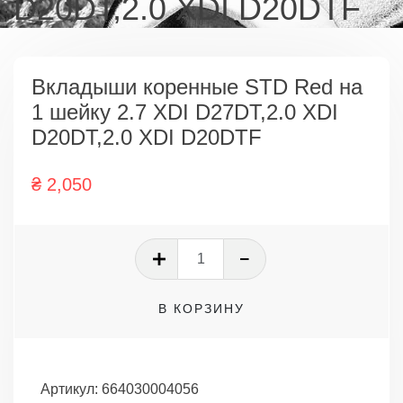
D20DT,2.0 XDI D20DTF
Вкладыши коренные STD Red на
1 шейку 2.7 XDI D27DT,2.0 XDI
D20DT,2.0 XDI D20DTF
₴
2,050
Количество
товара
Вкладыши
В КОРЗИНУ
коренные
STD
Red
на
Артикул:
664030004056
1