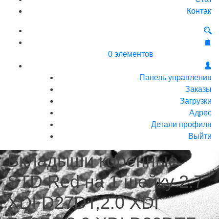
Контакт
0 элементов
Панель управления
Заказы
Загрузки
Адрес
Детали профиля
Выйти
Вкладыши коренные
STD Red на 1 шейку 2.7
XDI D27DT,2.0 XDI