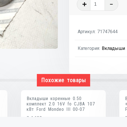
Количеств
товара
Вкладыши
коренные
Артикул:
71747644
1.3MJET
ft
Категория:
Вкладыши
Fiat
Doblo
00-
09
Похожие товары
Вкладыши коренные 0.50
комплект 2.0 16V fo CJBA 107
кВт Ford Mondeo III 00-07
₴
1,620