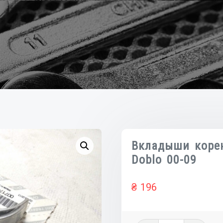
Вкладыши корен
Doblo 00-09
₴
196