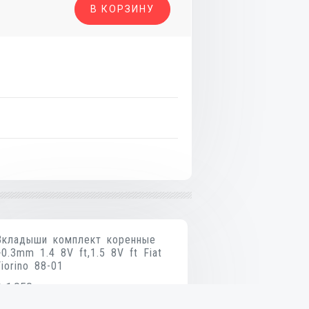
о
В КОРЗИНУ
Вкладыши комплект коренные
+0.3mm 1.4 8V ft,1.5 8V ft Fiat
Fiorino 88-01
₴
1,050