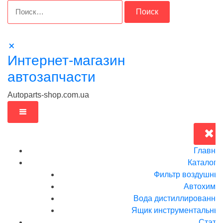
Перейти
Найти:
к
содержимому
Интернет-магазин
автозапчасти
Autoparts-shop.com.ua
Главна
Каталог
Фильтр воздушны
Автохими
Вода дистиллированна
Ящик инструментальныи
Стать