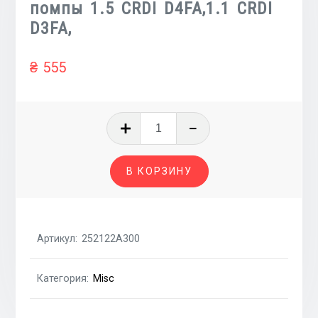
помпы 1.5 CRDI D4FA,1.1 CRDI
D3FA,
₴
555
Количество
товара
Ремень
В КОРЗИНУ
приводной
поликлиновой
генератора
компрессора
Артикул:
252122A300
кондиционера
помпы
Категория:
Misc
1.5
CRDI
D4FA,1.1