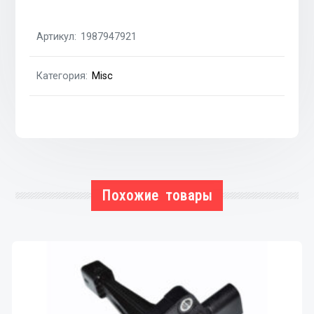
гидроусилителя
1.5i
Артикул:
1987947921
A15MF,1.6i
A16DMS
Категория:
Misc
DAEWOO
Lanos
97-,Nexia
95-
08
Похожие товары