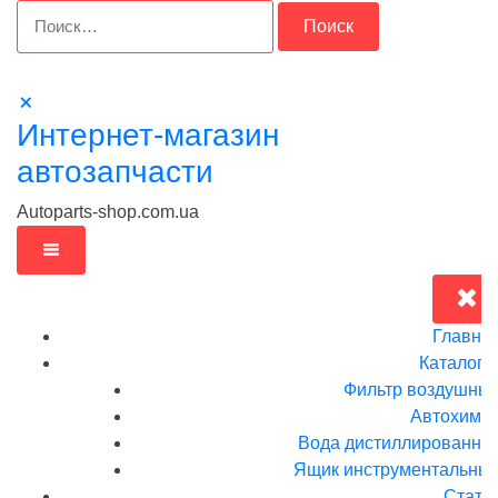
Перейти
Найти:
к
содержимому
Интернет-магазин
автозапчасти
Autoparts-shop.com.ua
Главна
Каталог
Фильтр воздушны
Автохими
Вода дистиллированна
Ящик инструментальныи
Стать