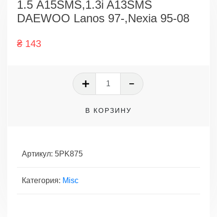
1.5 A15SMS,1.3i A13SMS
DAEWOO Lanos 97-,Nexia 95-08
₴
143
Количество
товара
Ремень
В КОРЗИНУ
поликлиновой
генератора
1.5
A15SMS,1.3i
Артикул:
5PK875
A13SMS
DAEWOO
Категория:
Misc
Lanos
97-,Nexia
95-