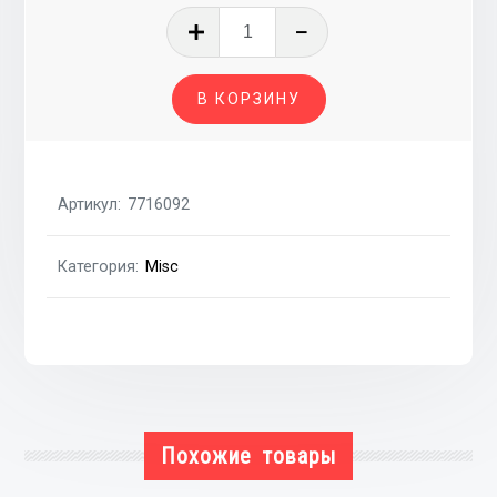
Количество
товара
Провода
В КОРЗИНУ
высокого
напряжения
комплект
1.4
Артикул:
7716092
8V
ft,1.6
Категория:
Misc
8V
ft
Похожие товары