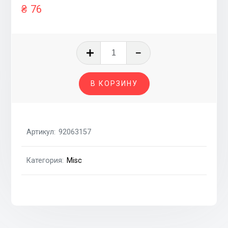
₴
76
Количество
товара
Прокладка
В КОРЗИНУ
выпускного
коллектора
2.2
T22SED,1.8i
Артикул:
92063157
T18SED,2.0i
T20SED,2.4i
Категория:
Misc
Z24SED
CHEVROLET
Captiva
06-