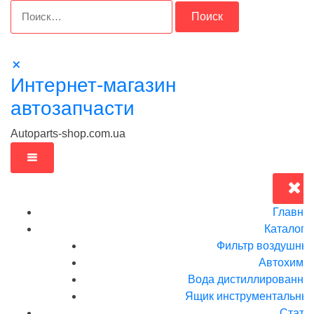
Перейти
Найти:
к
содержимому
Интернет-магазин
автозапчасти
Autoparts-shop.com.ua
Главна
Каталог
Фильтр воздушны
Автохими
Вода дистиллированна
Ящик инструментальныи
Стать