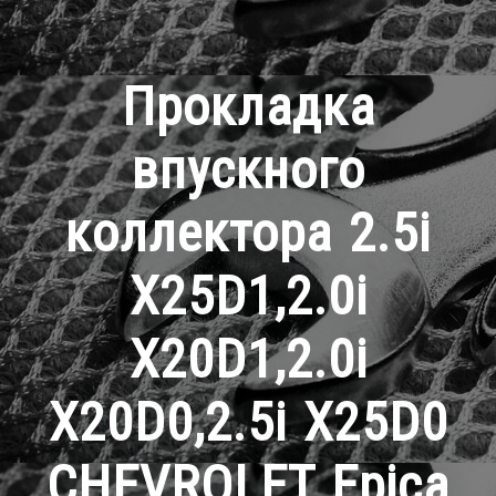
Прокладка
впускного
коллектора 2.5i
X25D1,2.0i
X20D1,2.0i
X20D0,2.5i X25D0
CHEVROLET Epica