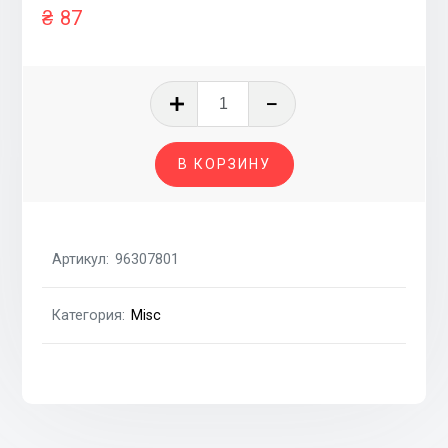
₴
87
Количество
товара
Прокладка
В КОРЗИНУ
впускного
коллектора
2.5i
X25D1,2.0i
Артикул:
96307801
X20D1,2.0i
X20D0,2.5i
Категория:
Misc
X25D0
CHEVROLET
Epica
06-
12