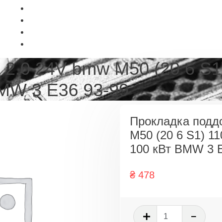
2.0 24V bmw M50 (20 6 S1
BMW 3 E36 93-99
Прокладка подд
M50 (20 6 S1) 1
100 кВт BMW 3 
₴
478
Количеств