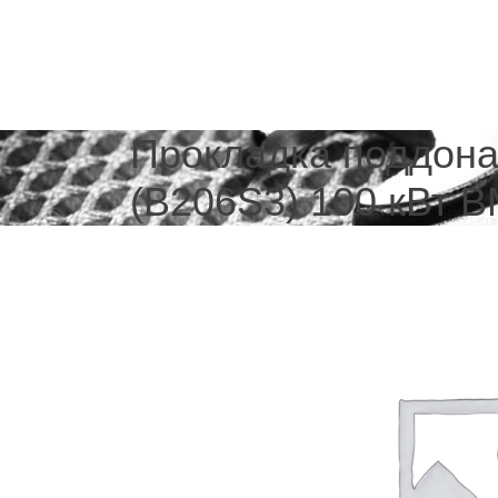
Прокладка поддона 
(B206S3) 100 кВт 