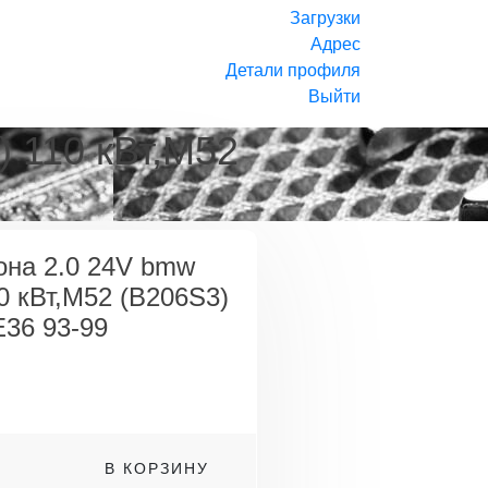
Загрузки
Адрес
Детали профиля
Выйти
) 110 кВт,M52
она 2.0 24V bmw
10 кВт,M52 (B206S3)
E36 93-99
о
В КОРЗИНУ