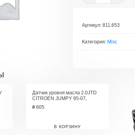
товара
Прокладка
поддона
2.0
Артикул:
811.653
24V
bmw
Категория:
Misc
M50
(20
6
S1)
ы
110
кВт,M52
(B206S3)
V
Датчик уровня масла 2.0JTD
100
CITROEN JUMPY 95-07,
кВт
₴
605
BMW
3
E36
В КОРЗИНУ
93-